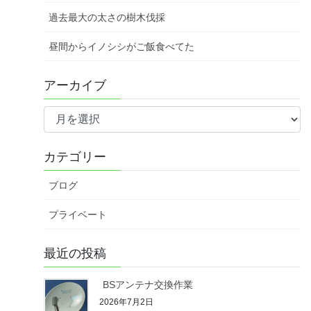
過去最大の太さの樹木伐採
昼間からイノシシがご飯食べてた
アーカイブ
ア
ー
カ
カテゴリー
イ
ブ
ブログ
プライベート
最近の投稿
BSアンテナ交換作業
2026年7月2日