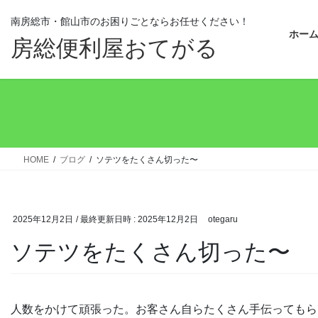
コ
ナ
南房総市・館山市のお困りごとなら
お任せください！
ン
ビ
ホー
テ
ゲ
房総便利屋おてがる
ン
ー
ツ
シ
へ
ョ
ス
ン
キ
に
ッ
移
プ
動
HOME
ブログ
ソテツをたくさん切った〜
2025年12月2日
/ 最終更新日時 :
2025年12月2日
otegaru
ソテツをたくさん切った〜
人数をかけて頑張った。お客さん自らたくさん手伝ってもら