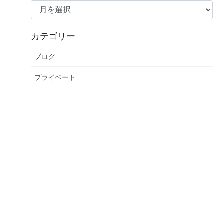
ア
ー
カ
カテゴリー
イ
ブ
ブログ
プライベート