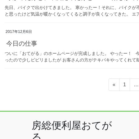
先日、バイクで出かけてきました。 寒かったー！それに、バイクが
と思ったけど気温が暖かくなってくると調子が良くなってきた。 エア
2017年12月6日
今日の仕事
ついに「おてがる」のホームページが完成しました。 やったー！ 
ったので少しビビリましたが お客さんの方がテキパキやってくれて助か
投
固
«
1
…
定
稿
ペ
の
ー
ジ
ペ
房総便利屋おてが
ー
る