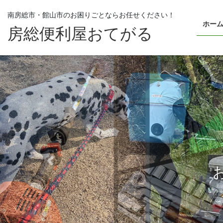
コ
ナ
南房総市・館山市のお困りごとなら
お任せください！
ン
ビ
ホー
テ
ゲ
房総便利屋おてがる
ン
ー
ツ
シ
へ
ョ
ス
ン
キ
に
ッ
移
プ
動
Previous