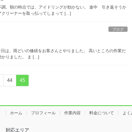
不調。朝の時点では、アイドリングが効かない。 途中 引き返そうか
クリーナーを取っ払ってしまって […]
ブログ
今日は、雨どいの修繕をお客さんとやりました。 高いところの作業だ
りました。 ま […]
固
固
44
45
定
定
ペ
ペ
ー
ー
ジ
ジ
ホーム
プロフィール
作業内容
料金について
よく
対応エリア